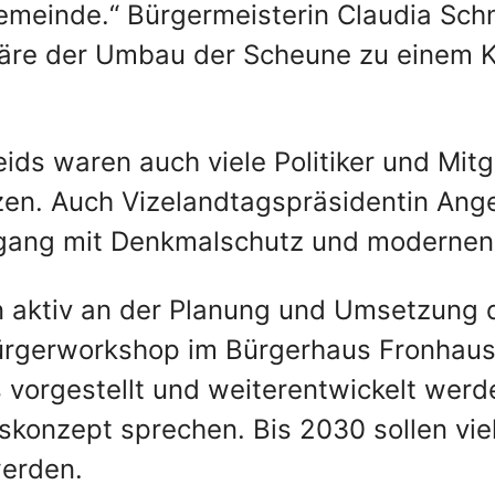
Gemeinde.“ Bürgermeisterin Claudia Sch
äre der Umbau der Scheune zu einem Ki
ds waren auch viele Politiker und Mitgl
en. Auch Vizelandtagspräsidentin Angel
gang mit Denkmalschutz und modernen
 aktiv an der Planung und Umsetzung d
ürgerworkshop im Bürgerhaus Fronhause
vorgestellt und weiterentwickelt werd
konzept sprechen. Bis 2030 sollen viel
erden.