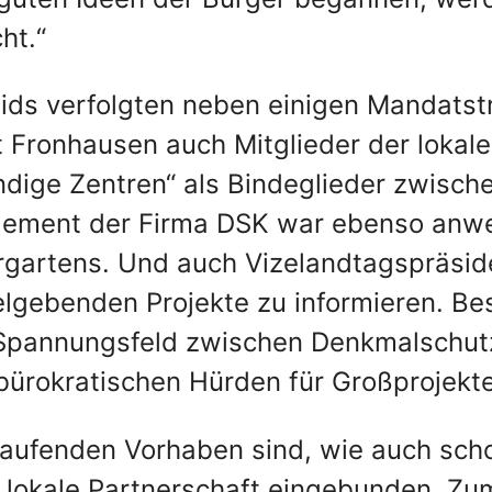
ht.“
eids verfolgten neben einigen Mandats
Fronhausen auch Mitglieder der lokale
ige Zentren“ als Bindeglieder zwischen
gement der Firma DSK war ebenso anwe
rgartens. Und auch Vizelandtagspräsid
lgebenden Projekte zu informieren. Bes
 Spannungsfeld zwischen Denkmalschu
ürokratischen Hürden für Großprojekt
aufenden Vorhaben sind, wie auch scho
e lokale Partnerschaft eingebunden. 