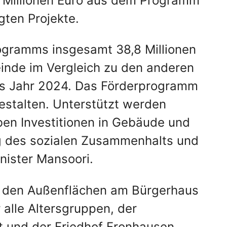
6 Millionen Euro aus dem Programm
gten Projekte.
rogramms insgesamt 38,8 Millionen
einde im Vergleich zu den anderen
as Jahr 2024. Das Förderprogramm
gestalten. Unterstützt werden
ben Investitionen in Gebäude und
ng des sozialen Zusammenhalts und
nister Mansoori.
uf den Außenflächen am Bürgerhaus
 alle Altersgruppen, der
t und der Friedhof Fronhausen