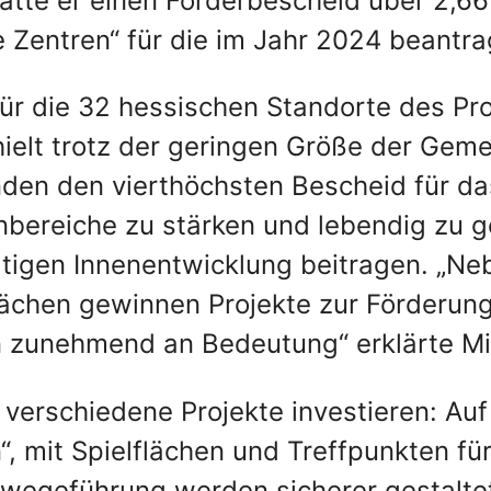
tte er einen Förderbescheid über 2,6
Zentren“ für die im Jahr 2024 beantra
für die 32 hessischen Standorte des P
ielt trotz der geringen Größe der Gem
den den vierthöchsten Bescheid für d
rnbereiche zu stärken und lebendig zu 
ltigen Innenentwicklung beitragen. „Ne
flächen gewinnen Projekte zur Förderu
n zunehmend an Bedeutung“ erklärte Mi
n verschiedene Projekte investieren: A
“, mit Spielflächen und Treffpunkten für
lwegeführung werden sicherer gestalte