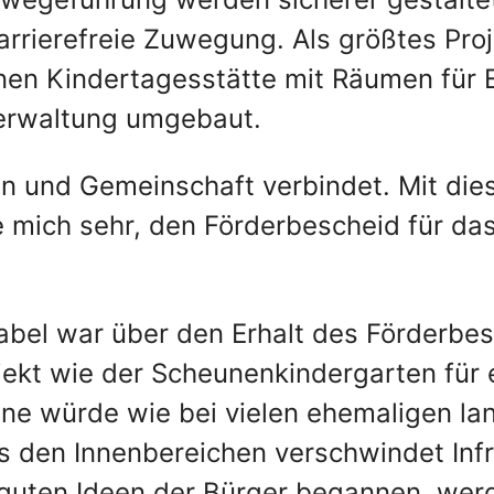
rrierefreie Zuwegung. Als größtes Proje
en Kindertagesstätte mit Räumen für 
verwaltung umgebaut.
ion und Gemeinschaft verbindet. Mit dies
e mich sehr, den Förderbescheid für d
bel war über den Erhalt des Förderbesc
jekt wie der Scheunenkindergarten für 
une würde wie bei vielen ehemaligen l
s den Innenbereichen verschwindet Infr
t guten Ideen der Bürger begannen, we