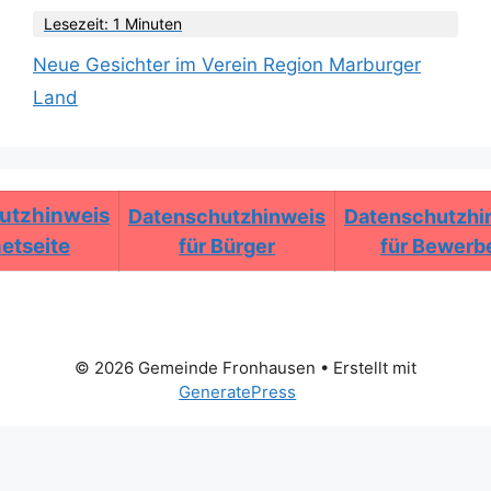
Lesezeit: 1 Minuten
Neue Gesichter im Verein Region Marburger
Land
utzhinweis
Datenschutzhinweis
Datenschutzhi
netseite
für Bürger
für Bewerb
© 2026 Gemeinde Fronhausen
• Erstellt mit
GeneratePress