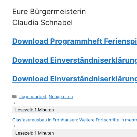
Eure Bürgermeisterin
Claudia Schnabel
Download Programmheft Ferienspiel
Download Einverständniserklärung K
Download Einverständniserklärung K
Kategorien
Jugendarbeit
,
Neuigkeiten
Lesezeit: 1 Minuten
Glasfaserausbau in Fronhausen: Weitere Fortschritte in mehre
Lesezeit: 1 Minuten