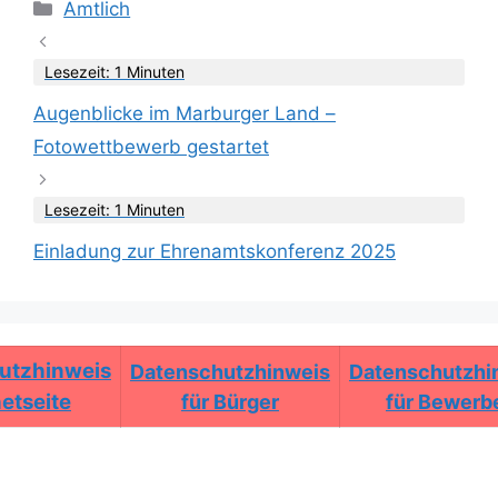
Kategorien
Amtlich
Lesezeit: 1 Minuten
Augenblicke im Marburger Land –
Fotowettbewerb gestartet
Lesezeit: 1 Minuten
Einladung zur Ehrenamtskonferenz 2025
utzhinweis
Datenschutzhinweis
Datenschutzhi
netseite
für Bürger
für Bewerb