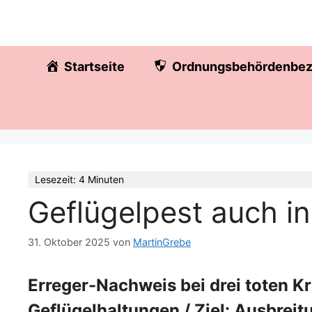
Zum
springen
Inhalt
springen
Startseite
Ordnungsbehördenbez
Lesezeit: 4 Minuten
Geflügelpest auch in
31. Oktober 2025
von
MartinGrebe
Erreger-Nachweis bei drei toten K
Geflügelhaltungen / Ziel: Ausbreit