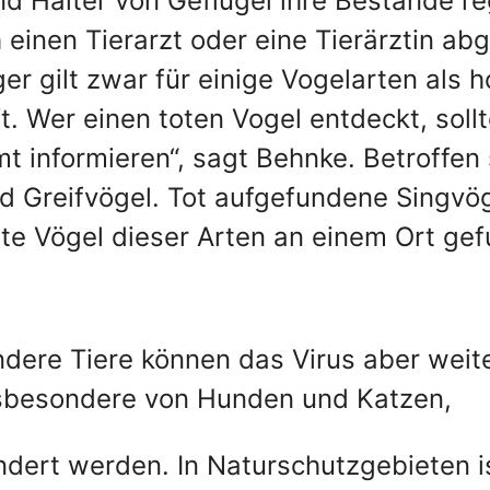
und Halter von Geflügel ihre Bestände re
 einen Tierarzt oder eine Tierärztin ab
er gilt zwar für einige Vogelarten als 
t. Wer einen toten Vogel entdeckt, soll
t informieren“, sagt Behnke. Betroffen
 Greifvögel. Tot aufgefundene Singvög
e Vögel dieser Arten an einem Ort ge
ndere Tiere können das Virus aber weite
insbesondere von Hunden und Katzen,
ndert werden. In Naturschutzgebieten is