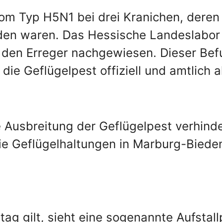
m Typ H5N1 bei drei Kranichen, deren
en waren. Das Hessische Landeslabor h
 den Erreger nachgewiesen. Dieser Be
die Geflügelpest offiziell und amtlich al
ie Ausbreitung der Geflügelpest verhind
ie Geflügelhaltungen in Marburg-Bieden
ag gilt, sieht eine sogenannte Aufstallp