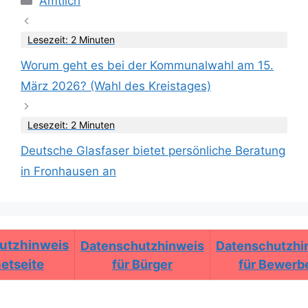
Amtlich
Lesezeit: 2 Minuten
Worum geht es bei der Kommunalwahl am 15.
März 2026? (Wahl des Kreistages)
Lesezeit: 2 Minuten
Deutsche Glasfaser bietet persönliche Beratung
in Fronhausen an
utzhinweis
Datenschutzhinweis
Datenschutzhi
netseite
für Bürger
für Bewerb