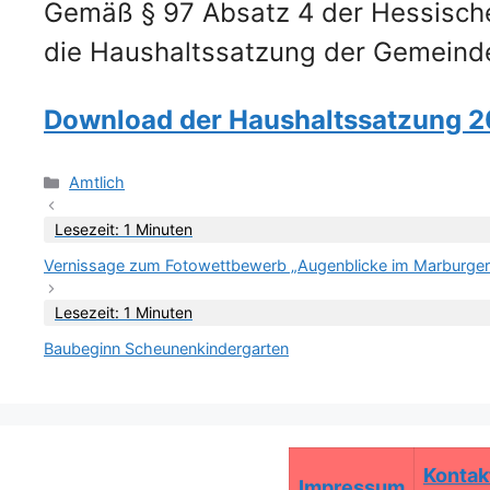
Gemäß § 97 Absatz 4 der Hessische
die Haushaltssatzung der Gemeinde
Download der Haushaltssatzung 202
Kategorien
Amtlich
Lesezeit: 1 Minuten
Vernissage zum Fotowettbewerb „Augenblicke im Marburger
Lesezeit: 1 Minuten
Baubeginn Scheunenkindergarten
Kontak
Impressum