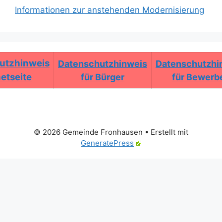
Informationen zur anstehenden Modernisierung
utzhinweis
Datenschutzhinweis
Datenschutzhi
netseite
für Bürger
für Bewerb
© 2026 Gemeinde Fronhausen
• Erstellt mit
GeneratePress