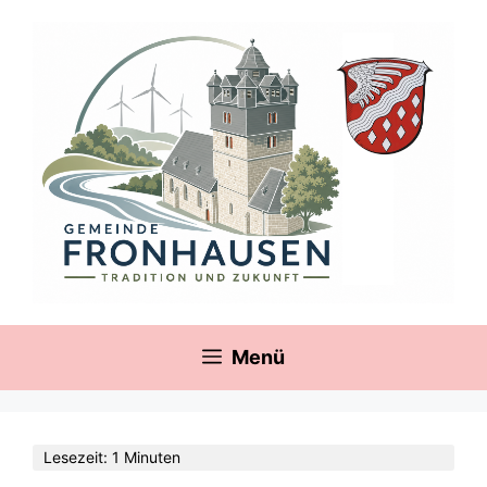
Zum
springen
Inhalt
springen
Menü
Lesezeit: 1 Minuten