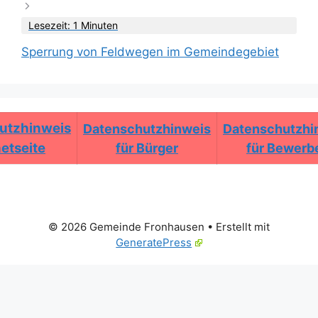
Lesezeit: 1 Minuten
Sperrung von Feldwegen im Gemeindegebiet
utzhinweis
Datenschutzhinweis
Datenschutzhi
netseite
für Bürger
für Bewerb
© 2026 Gemeinde Fronhausen
• Erstellt mit
GeneratePress