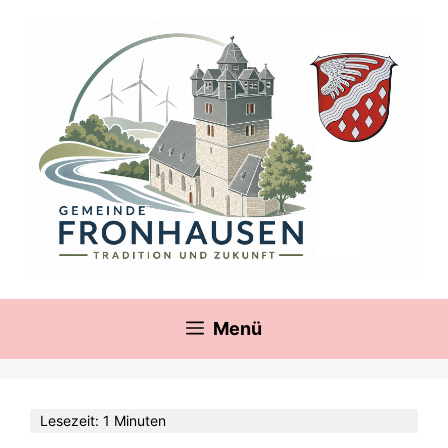
Zum
springen
Inhalt
springen
Menü
Lesezeit: 1 Minuten