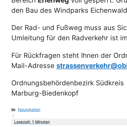
Bereich
Erlenweg
voll gesperrt. Gr
den Bau des Windparks Eichenwald.
Der Rad- und Fußweg muss aus Sich
Umleitung für den Radverkehr ist i
Für Rückfragen steht Ihnen der Or
Mail-Adresse
strassenverkehr@ob
Ordnungsbehördenbezirk Südkreis
Marburg-Biedenkopf
Kategorien
Neuigkeiten
Lesezeit: 1 Minuten