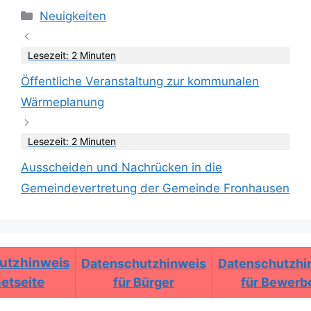
Kategorien
Neuigkeiten
Lesezeit: 2 Minuten
Öffentliche Veranstaltung zur kommunalen
Wärmeplanung
Lesezeit: 2 Minuten
Ausscheiden und Nachrücken in die
Gemeindevertretung der Gemeinde Fronhausen
utzhinweis
Datenschutzhinweis
Datenschutzhi
netseite
für Bürger
für Bewerb