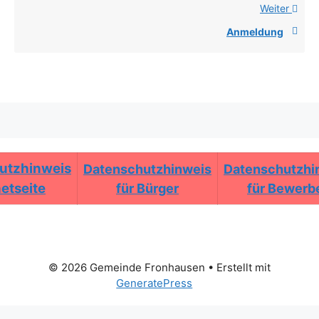
Weiter
Anmeldung
utzhinweis
Datenschutzhinweis
Datenschutzhi
netseite
für Bürger
für Bewerb
© 2026 Gemeinde Fronhausen
• Erstellt mit
GeneratePress