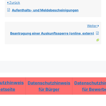
Zurück
Aufenthalts- und Meldebescheinigungen
Weiter
Beantragung einer Auskunftssperre (online, extern)
utzhinweis
Datenschutzhinweis
Datenschutzhi
netseite
für Bürger
für Bewerb