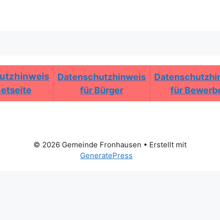
utzhinweis
Datenschutzhinweis
Datenschutzhi
netseite
für Bürger
für Bewerb
© 2026 Gemeinde Fronhausen
• Erstellt mit
GeneratePress