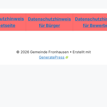
utzhinweis
Datenschutzhinweis
Datenschutzhi
netseite
für Bürger
für Bewerb
© 2026 Gemeinde Fronhausen
• Erstellt mit
GeneratePress