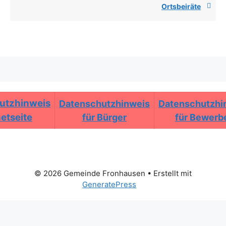
Ortsbeiräte
utzhinweis
Datenschutzhinweis
Datenschutzhi
netseite
für Bürger
für Bewerb
© 2026 Gemeinde Fronhausen
• Erstellt mit
GeneratePress